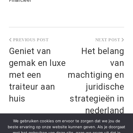
Financieel
Post
navigation
Geniet van
Het belang
gemak en luxe
van
met een
machtiging en
traiteur aan
juridische
huis
strategieën in
nederland
We gebruiken cookies om ervoor te zorgen dat we jou de
beste ervaring op onze website kunnen geven. Als je doorgaat
met het gebruiken van deze site, gaan we ervan uit dat je