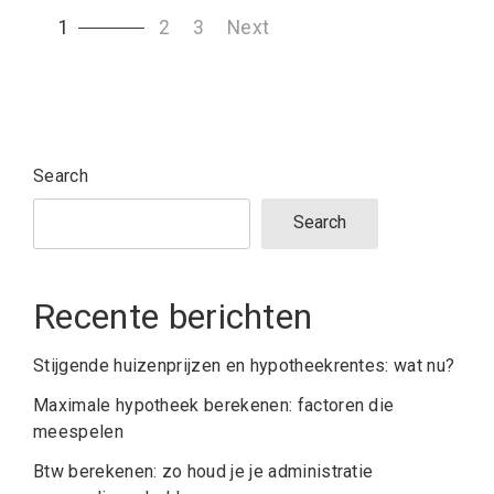
1
2
3
Next
pagination
Search
Search
Recente berichten
Stijgende huizenprijzen en hypotheekrentes: wat nu?
Maximale hypotheek berekenen: factoren die
meespelen
Btw berekenen: zo houd je je administratie